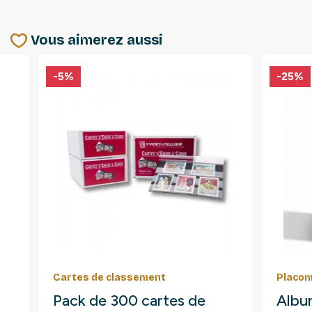
Vous aimerez aussi
-5%
-25%
Cartes de classement
Placom
Pack de 300 cartes de
Albu