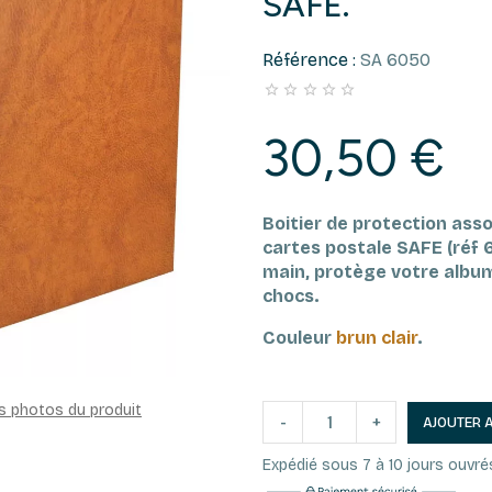
SAFE.
Référence :
SA 6050





30,50 €
Boitier de protection assor
cartes postale SAFE (réf 
main, protège votre album
chocs.
Couleur
brun clair
.
es photos du produit
-
+
AJOUTER 
Expédié sous 7 à 10 jours ouvré