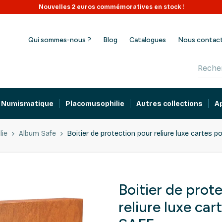
Nouvelles 2 euros commémoratives en stock !
Qui sommes-nous ?
Blog
Catalogues
Nous contac
Numismatique
Placomusophilie
Autres collections
A
lie
Album Safe
Boitier de protection pour reliure luxe cartes p
Boitier de prot
reliure luxe car