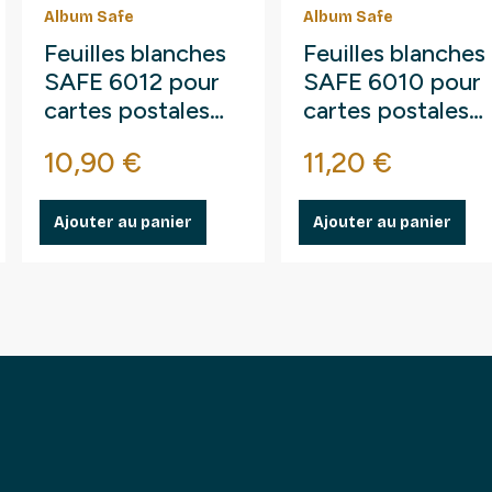
Album Safe
Album Safe
Feuilles blanches
Feuilles blanches
SAFE 6012 pour
SAFE 6010 pour
cartes postales
cartes postales
anciennes
modernes
Prix
Prix
10,90 €
11,20 €
horizontales.
horizontales.
Ajouter au panier
Ajouter au panier