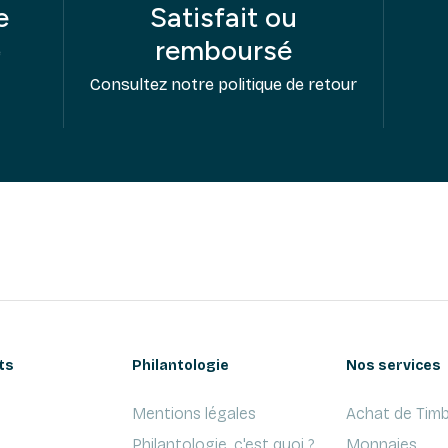
e
Satisfait ou
remboursé
e
Consultez notre politique de retour
ts
Philantologie
Nos services
Mentions légales
Achat de Timb
Philantologie, c'est quoi ?
Monnaies