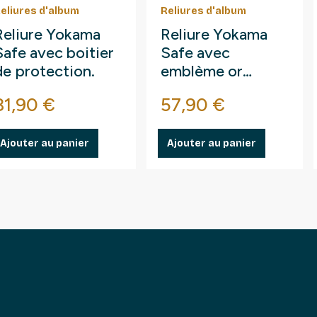
eliures d'album
Reliures d'album
Reliure Yokama
Reliure Yokama
Safe avec boitier
Safe avec
de protection.
emblème or
France.
Prix
Prix
81,90 €
57,90 €
Ajouter au panier
Ajouter au panier