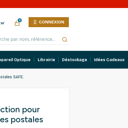
0
CONNEXION
ter
ppareil Optique
Librairie
Déstockage
Idées Cadeaux
ostales SAFE.
ection pour
tes postales