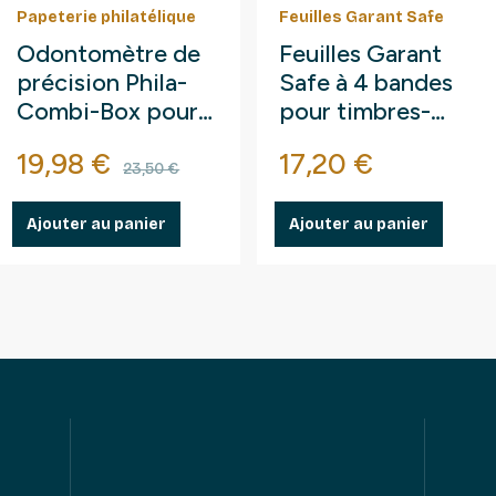
Papeterie philatélique
Feuilles Garant Safe
Odontomètre de
Feuilles Garant
précision Phila-
Safe à 4 bandes
Combi-Box pour
pour timbres-
timbres-poste.
poste.
Prix
Prix de base
Prix
19,98 €
17,20 €
23,50 €
Ajouter au panier
Ajouter au panier