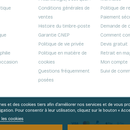
ptique
Conditions générales de
Politique de r
ventes
Paiement séc
Histoire du timbre-poste
Demande de c
que
Garantie CNEP
Comment com
Politique de vie privée
Devis gratuit
hilie
Politique en matière de
Retrait en ma
'occasion
cookies
Mon compte
Questions fréquemment
Suivi de comm
posées
rnes et des cookies tiers afin d’améliorer nos services et de vous p
ation. Pour consentir à leur utilisation, cliquez sur le bouton « Acce
Conditions générales de ventes
Politique de vie privée
Po
 les cookies