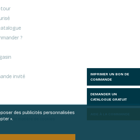
etour
urisé
atalogue
mander ?
gasin
IMPRIMER UN BON DE
ande invité
COMMANDE
DEMANDER UN
CATALOGUE GRATUIT
roposer des publicités personnalisées
AIDE À LA COMMANDE
pter ».
litique en matière de cookies