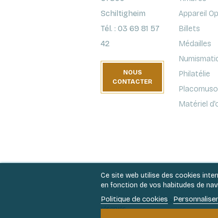
Schiltigheim
Appareil O
Tél. : 03 69 81 57
Billets
42
Médailles
Numismati
NOUS
Philatélie
CONTACTER
Placomusop
Matériel d
Ce site web utilise des cookies inte
en fonction de vos habitudes de navig
Politique de cookies
Personnaliser
Philantologie 2026 © Tous droits
réservés.