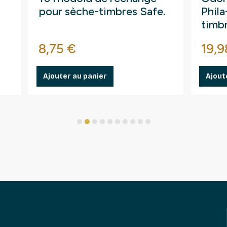
pour sèche-timbres Safe.
Phil
timb
Prix
Prix
8,75 €
19,9
Ajouter au panier
Ajout
1
2
3
4
5
6
7
8
9
10