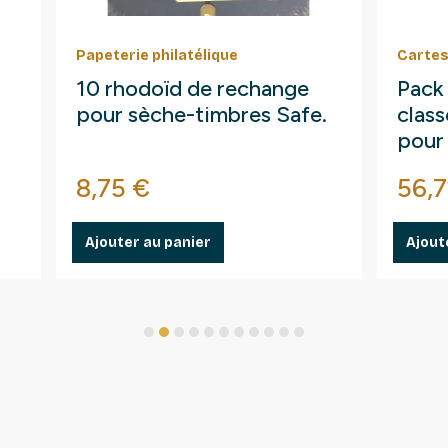
Papeterie philatélique
Cartes
10 rhodoïd de rechange
Pack
pour sèche-timbres Safe.
clas
pour
Prix
Prix
8,75 €
56,7
Ajouter au panier
Ajout
1
2
3
4
5
6
7
8
9
10
11