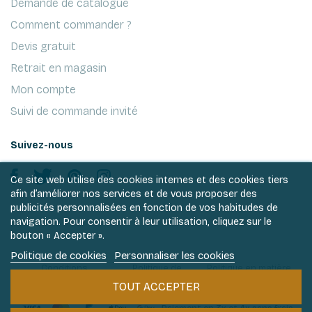
Demande de catalogue
Comment commander ?
Devis gratuit
Retrait en magasin
Mon compte
Suivi de commande invité
Suivez-nous
Ce site web utilise des cookies internes et des cookies tiers
afin d’améliorer nos services et de vous proposer des
publicités personnalisées en fonction de vos habitudes de
navigation. Pour consentir à leur utilisation, cliquez sur le
bouton « Accepter ».
Politique de cookies
Personnaliser les cookies
Conditions
Politique de
Politique en matière
générales de ventes
vie privée
de cookies
TOUT ACCEPTER
Paiement en 3x et 4x sans frais