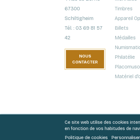
67300
Timbres
Schiltigheim
Appareil O
Tél. : 03 69 81 57
Billets
42
Médailles
Numismati
NOUS
Philatélie
CONTACTER
Placomusop
Matériel d
Ce site web utilise des cookies inte
en fonction de vos habitudes de navig
Politique de cookies
Personnaliser
Philantologie 2026 © Tous droits