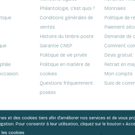
Philantologie, c'est quoi ?
Monnaies
ptique
Conditions générales de
Politique de r
ventes
Paiement séc
Histoire du timbre-poste
Demande de c
que
Garantie CNEP
Comment com
Politique de vie privée
Devis gratuit
hilie
Politique en matière de
Retrait en ma
'occasion
cookies
Mon compte
Questions fréquemment
Suivi de comm
posées
rnes et des cookies tiers afin d’améliorer nos services et de vous p
ation. Pour consentir à leur utilisation, cliquez sur le bouton « Acce
Conditions générales de ventes
Politique de vie privée
Po
 les cookies