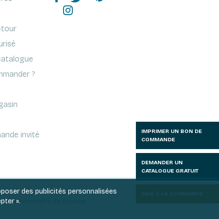
etour
urisé
atalogue
mander ?
gasin
IMPRIMER UN BON DE
ande invité
COMMANDE
DEMANDER UN
CATALOGUE GRATUIT
roposer des publicités personnalisées
AIDE À LA COMMANDE
pter ».
litique en matière de cookies