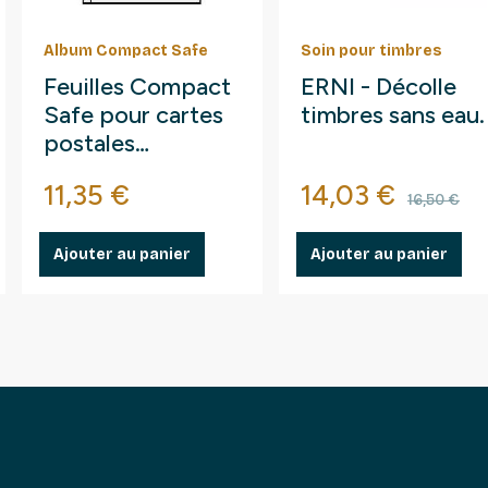
Album Compact Safe
Soin pour timbres
Feuilles Compact
ERNI - Décolle
Safe pour cartes
timbres sans eau.
postales
anciennes.
Prix
Prix
Prix d
11,35 €
14,03 €
16,50 €
Ajouter au panier
Ajouter au panier