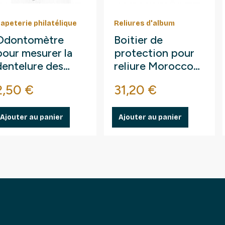
apeterie philatélique
Reliures d'album
Odontomètre
Boitier de
pour mesurer la
protection pour
dentelure des
reliure Morocco
timbres -poste.
Safe.
Prix
Prix
2,50 €
31,20 €
Ajouter au panier
Ajouter au panier