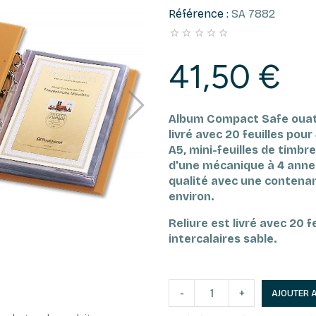
Référence :
SA 7882





41,50 €
Album Compact Safe ouat
livré avec 20 feuilles po
A5, mini-feuilles de timbr
d'une mécanique à 4 anne
qualité avec une contenan
environ.
Reliure est livré avec 20 f
intercalaires sable.
-
+
AJOUTER 