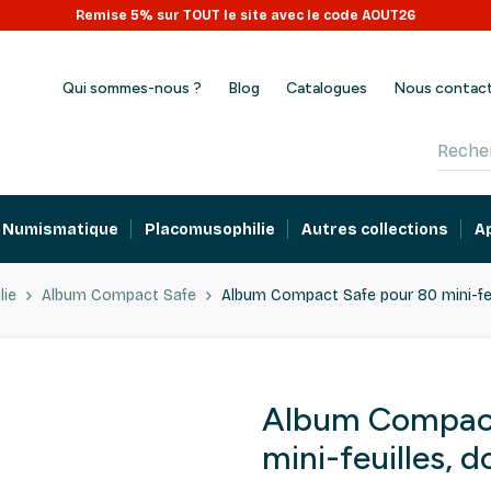
Remise 5% sur TOUT le site avec le code AOUT26
Qui sommes-nous ?
Blog
Catalogues
Nous contac
Numismatique
Placomusophilie
Autres collections
A
lie
Album Compact Safe
Album Compact Safe pour 80 mini-fe
Album Compact
mini-feuilles, 