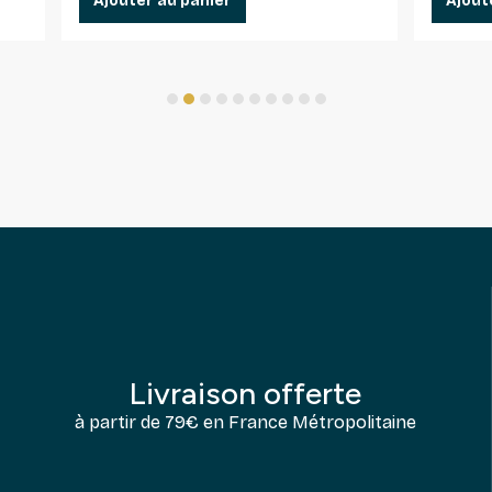
Ajouter au panier
Ajout
1
2
3
4
5
6
7
8
9
10
Livraison offerte
à partir de 79€ en France Métropolitaine