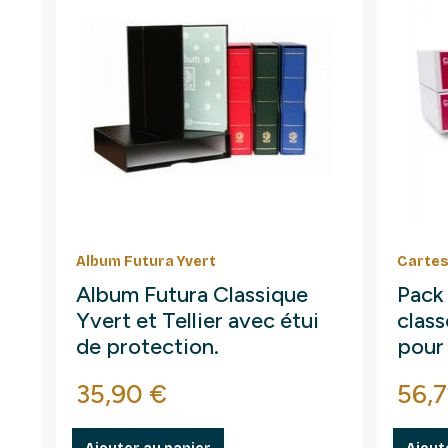
Album Futura Yvert
Cartes
Album Futura Classique
Pack
Yvert et Tellier avec étui
clas
de protection.
pour
Prix
Prix
35,90 €
56,7