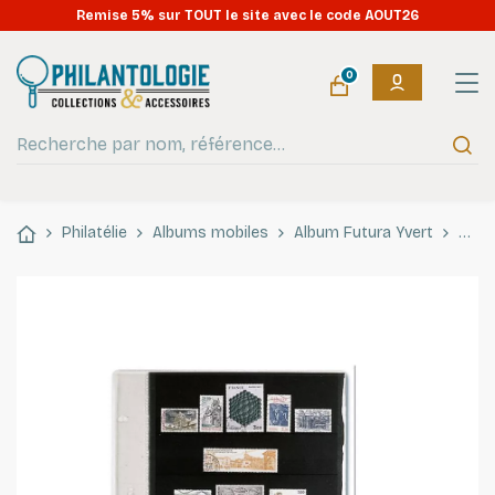
Remise 5% sur TOUT le site avec le code AOUT26
0
Philatélie
Albums mobiles
Album Futura Yvert
Rech