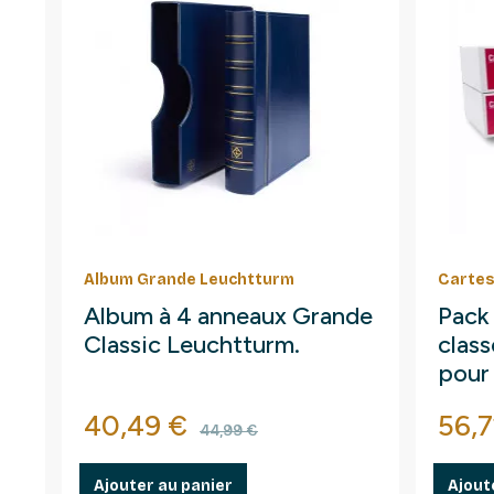
Album Grande Leuchtturm
Cartes
Album à 4 anneaux Grande
Pack
Classic Leuchtturm.
clas
pour
Prix
Prix de base
Prix
40,49 €
56,7
44,99 €
Ajouter au panier
Ajout