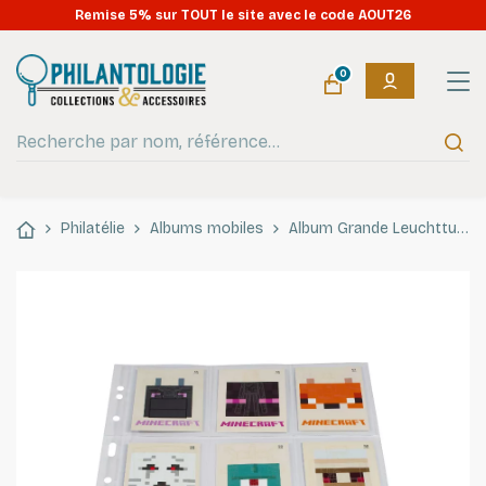
Remise 5% sur TOUT le site avec le code AOUT26
0
Philatélie
Albums mobiles
Album Grande Leuchtturm