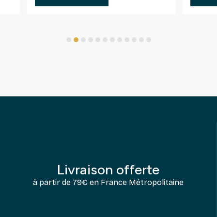
1
2
3
4
5
6
7
8
9
10
11
12
Livraison offerte
à partir de 79€ en France Métropolitaine