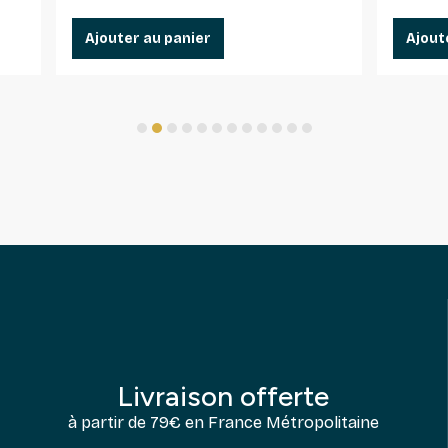
Ajouter au panier
Ajout
1
2
3
4
5
6
7
8
9
10
11
12
Livraison offerte
à partir de 79€ en France Métropolitaine