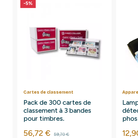
-5%
Cartes de classement
Appare
Pack de 300 cartes de
Lamp
classement à 3 bandes
détec
pour timbres.
phos
fluo
Prix
Prix de base
Prix
56,72 €
12,9
59,70 €