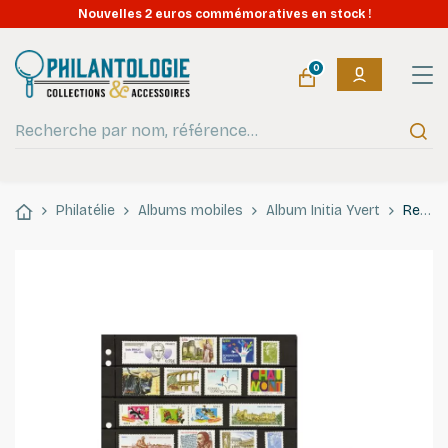
Nouvelles 2 euros commémoratives en stock !
0
Philatélie
Albums mobiles
Album Initia Yvert
Recharges Initia à 8 bandes pour timbres-poste.