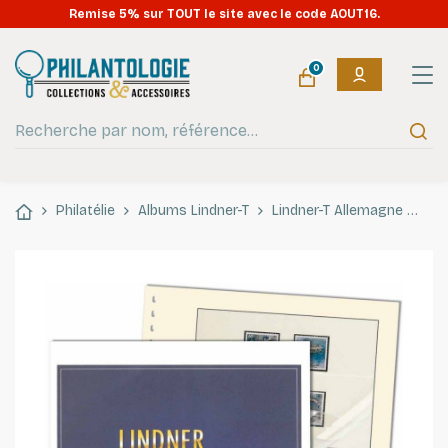
Remise 5% sur TOUT le site avec le code AOUT16.
0
Philatélie
Albums Lindner-T
Lindner-T Allemagne
Feu