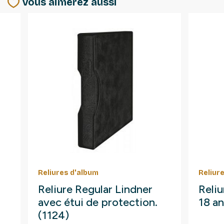
Vous aimerez aussi
Reliures d'album
Reliur
Reliure Regular Lindner
Reliu
avec étui de protection.
18 an
(1124)