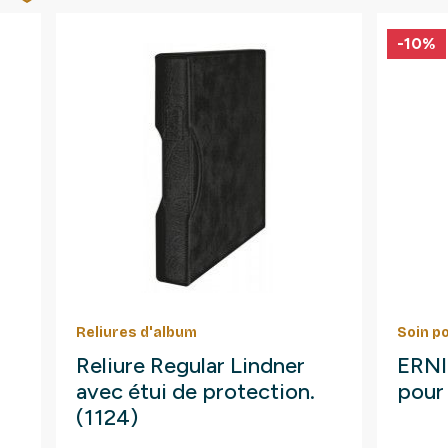
-10%
Reliures d'album
Soin p
Reliure Regular Lindner
ERNI 
avec étui de protection.
pour 
(1124)