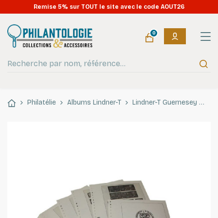
Remise 5% sur TOUT le site avec le code AOUT26
0
Philatélie
Albums Lindner-T
Lindner-T Guernesey
Fe