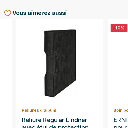
Vous aimerez aussi
-10%
Reliures d'album
Soin p
Reliure Regular Lindner
ERNI 
avec étui de protection.
pour 