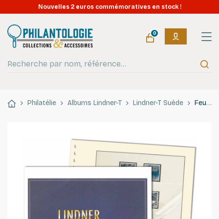
Nouvelles 2 euros commémoratives en stock !
0
Philatélie
Albums Lindner-T
Lindner-T Suède
Feuilles préimprimées Lindner-T Suède Carnets 2020.