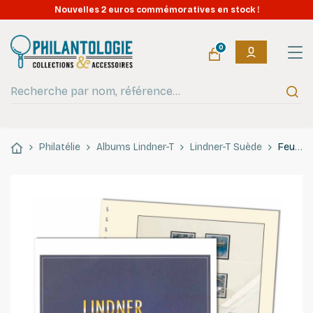
Nouvelles 2 euros commémoratives en stock !
0
Philatélie
Albums Lindner-T
Lindner-T Suède
Feuilles préimprimées Lindner-T Suède Carnets 2023.