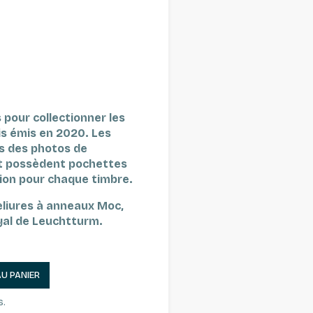
 pour collectionner les
is émis en 2020.
Les
es des photos de
et possèdent pochettes
ion pour chaque timbre.
eliures à anneaux Moc,
yal de Leuchtturm.
AU PANIER
s.