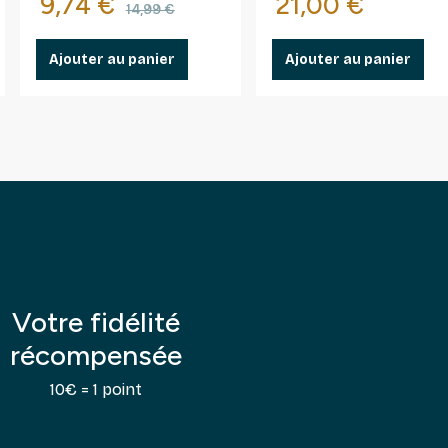
Prix
Prix de base
Prix
9,74 €
21,00 €
14,99 €
Ajouter au panier
Ajouter au panier
Votre fidélité
récompensée
10€ = 1 point