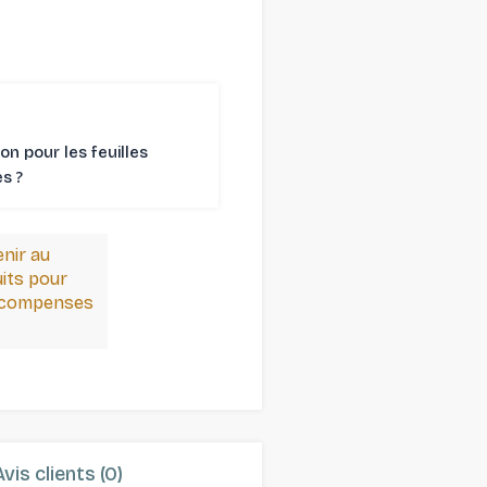
son pour les feuilles
 ⁠?
enir au
its pour
récompenses
Avis clients (0)