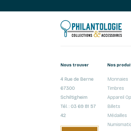
Nous trouver
Nos produi
4 Rue de Berne
Monnaies
67300
Timbres
Schiltigheim
Appareil O
Tél. : 03 69 81 57
Billets
42
Médailles
Numismati