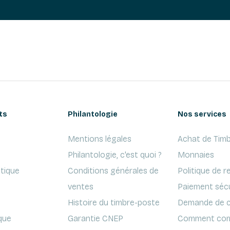
ts
Philantologie
Nos services
Mentions légales
Achat de Timb
Philantologie, c'est quoi ?
Monnaies
ptique
Conditions générales de
Politique de r
ventes
Paiement séc
Histoire du timbre-poste
Demande de c
que
Garantie CNEP
Comment com