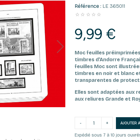
Référence :
LE 365011





9,99 €
Moc feuilles préimprimées
timbres d'Andorre França
feuilles Moc sont illustré
timbres en noir et blanc 
transparentes de protect
Elles sont adaptées aux r
aux reliures Grande et Ro
-
+
AJOUTER 
Expédié sous 7 à 10 jours ouvré