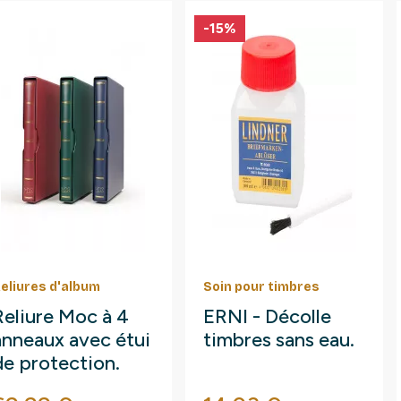
-15%
eliures d'album
Soin pour timbres
Reliure Moc à 4
ERNI - Décolle
anneaux avec étui
timbres sans eau.
de protection.