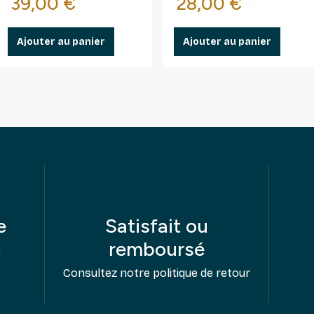
se
Prix
Prix
39,00 €
28,00 €
Ajouter au panier
Ajouter au panier
e
Satisfait ou
remboursé
e
Consultez notre politique de retour