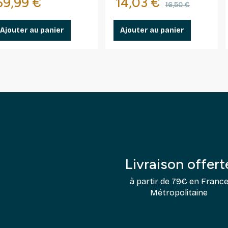
Prix
Prix
Prix de ba
69,99 €
14,03 €
16,50 €
Ajouter au panier
Ajouter au panier
Livraison offert
à partir de 79€ en Franc
Métropolitaine