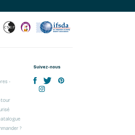
Suivez-nous
res -
etour
urisé
atalogue
mander ?