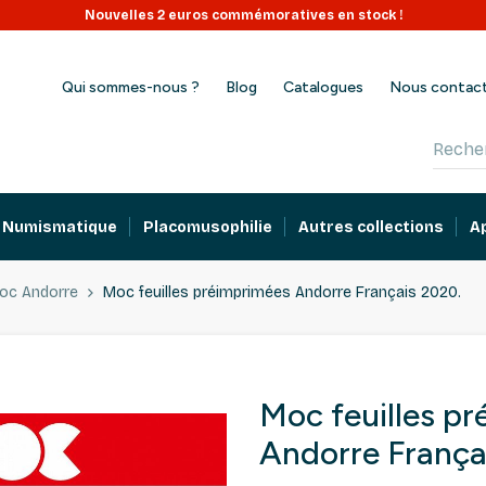
Nouvelles 2 euros commémoratives en stock !
Qui sommes-nous ?
Blog
Catalogues
Nous contac
Numismatique
Placomusophilie
Autres collections
A
oc Andorre
Moc feuilles préimprimées Andorre Français 2020.
Moc feuilles p
Andorre França