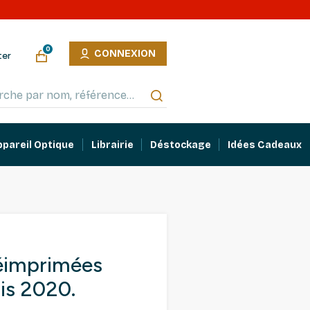
0
CONNEXION
ter
ppareil Optique
Librairie
Déstockage
Idées Cadeaux
réimprimées
is 2020.