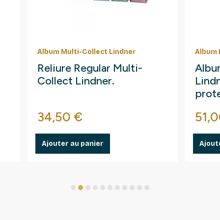
Album Multi-Collect Lindner
Album 
Reliure Regular Multi-
Albu
Collect Lindner.
Lindn
prot
Prix
Prix
34,50 €
51,0
Ajouter au panier
Ajout
1
2
3
4
5
6
7
8
9
10
11