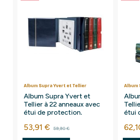
Album Supra Yvert et Tellier
Album S
Album Supra Yvert et
Albu
Tellier à 22 anneaux avec
Telli
étui de protection.
étui 
Prix
Prix de base
Prix
53,91 €
62,1
59,90 €