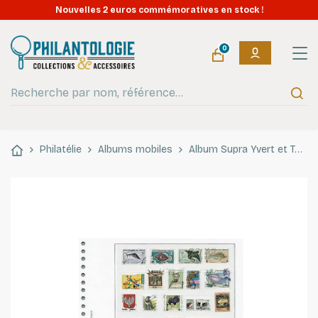
Nouvelles 2 euros commémoratives en stock !
0
Philatélie
Albums mobiles
Album Supra Yvert et Tellier