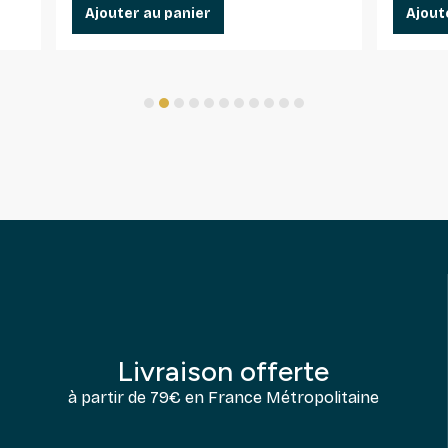
Ajouter au panier
Ajout
1
2
3
4
5
6
7
8
9
10
11
Livraison offerte
à partir de 79€ en France Métropolitaine