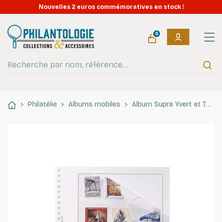
Nouvelles 2 euros commémoratives en stock !
0
Philatélie
Albums mobiles
Album Supra Yvert et Tellier