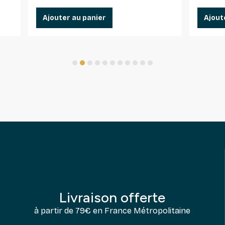
Ajouter au panier
Ajout
1
2
3
4
5
6
7
8
9
10
11
Livraison offerte
à partir de 79€ en France Métropolitaine