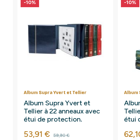
-10%
-10%
Album Supra Yvert et Tellier
Album S
Album Supra Yvert et
Albu
Tellier à 22 anneaux avec
Telli
étui de protection.
étui 
Prix
Prix de base
Prix
53,91 €
62,1
59,90 €