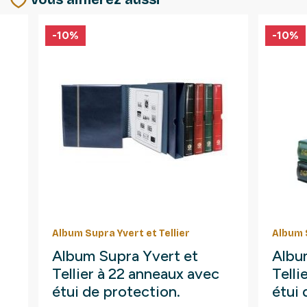
-10%
-10%
Album Supra Yvert et Tellier
Album S
Album Supra Yvert et
Albu
Tellier à 22 anneaux avec
Telli
étui de protection.
étui 