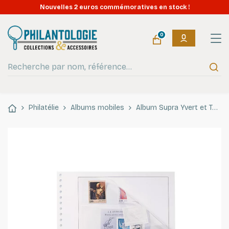
Nouvelles 2 euros commémoratives en stock !
0
Philatélie
Albums mobiles
Album Supra Yvert et Tellier