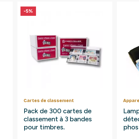
-5%
Cartes de classement
Appare
Pack de 300 cartes de
Lamp
classement à 3 bandes
détec
pour timbres.
phos
fluo