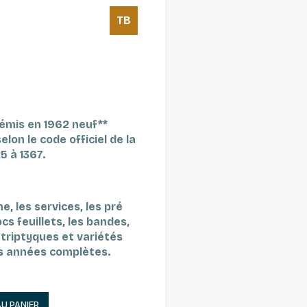
TB
émis en 1962 neuf**
lon le code officiel de la
5 à 1367.
, les services, les pré
ocs feuillets, les bandes,
s triptyques et variétés
es années complètes.
AU PANIER