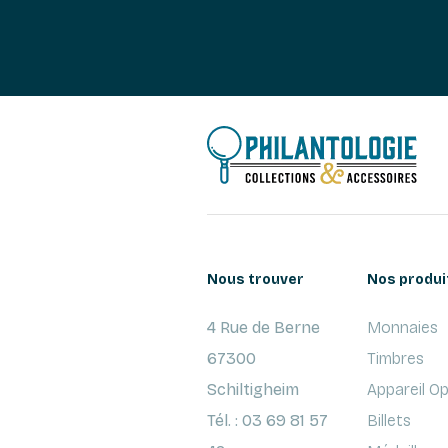
Nous trouver
Nos produi
4 Rue de Berne
Monnaies
67300
Timbres
Schiltigheim
Appareil O
Tél. : 03 69 81 57
Billets