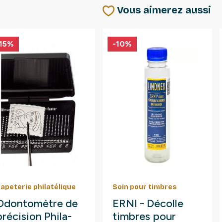
Vous aimerez aussi
15%
-10%
apeterie philatélique
Soin pour timbres
Odontomètre de
ERNI - Décolle
précision Phila-
timbres pour