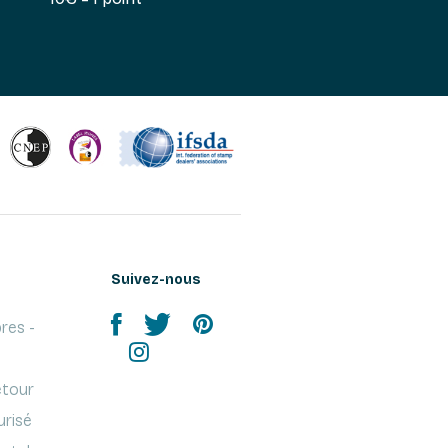
Suivez-nous
res -
etour
urisé