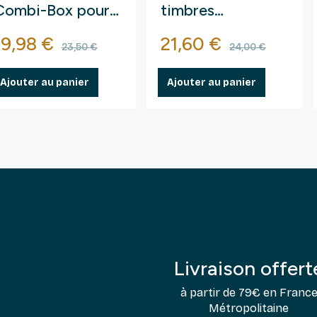
Combi-Box pour
timbres
timbres-poste.
autocollants.
Prix
Prix de base
Prix
Prix de ba
19,98 €
21,60 €
23,50 €
24,00 €
Ajouter au panier
Ajouter au panier
Livraison offert
à partir de 79€ en Franc
Métropolitaine