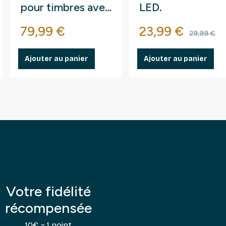
pour timbres avec
LED.
étui.
Prix
Prix
Prix d
79,99 €
23,99 €
29,99 €
Ajouter au panier
Ajouter au panier
Votre fidélité
récompensée
10€ = 1 point