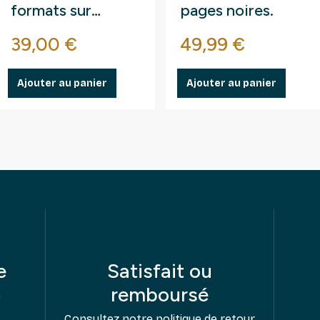
formats sur
pages noires.
fragments au kilo.
se
Prix
Prix
39,00 €
49,99 €
Ajouter au panier
Ajouter au panier
e
Satisfait ou
remboursé
e
Consultez notre politique de retour