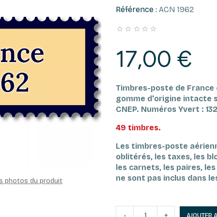
Référence :
ACN 1962





17,00 €
Timbres-poste de France 
gomme d'origine intacte se
CNEP.
Numéros Yvert : 132
49 timbres.
Les timbres-poste aérienne
oblitérés, les taxes, les bl
les carnets, les paires, le
ne sont pas inclus dans l
es photos du produit
-
+
AJOUTER 