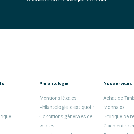
ts
Philantologie
Nos services
Mentions légales
Achat de Timb
Philantologie, c'est quoi ?
Monnaies
ptique
Conditions générales de
Politique de r
ventes
Paiement séc