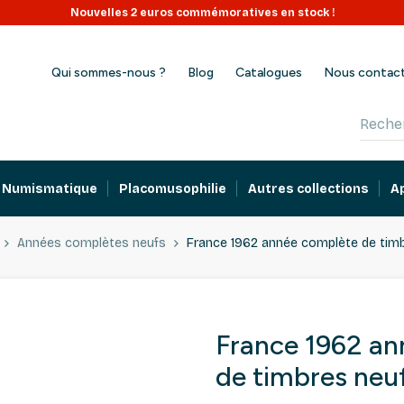
Nouvelles 2 euros commémoratives en stock !
Qui sommes-nous ?
Blog
Catalogues
Nous contac
Numismatique
Placomusophilie
Autres collections
A
Années complètes neufs
France 1962 année complète de timb
France 1962 an
de timbres neuf