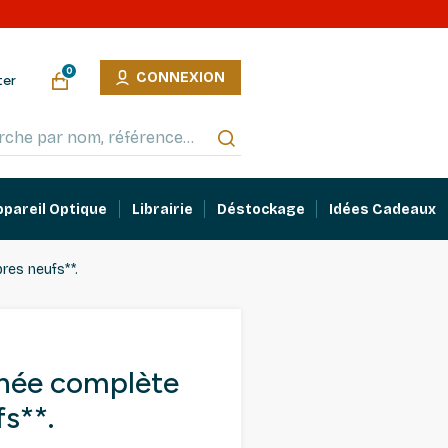
0
CONNEXION
ter
ppareil Optique
Librairie
Déstockage
Idées Cadeaux
res neufs**.
née complète
s**.