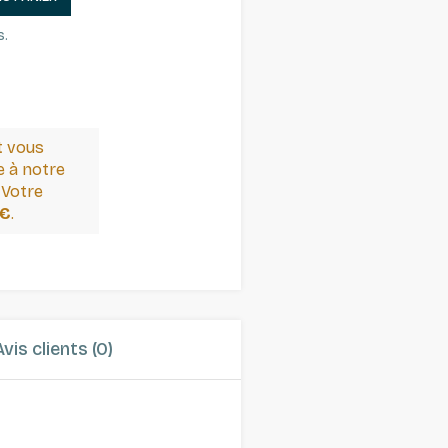
s.
t vous
 à notre
 Votre
 €
.
Avis clients (0)