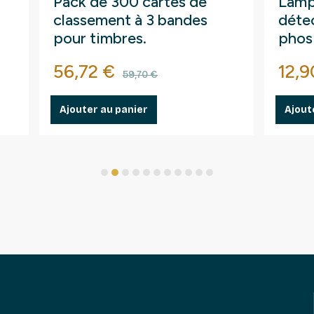
Pack de 300 cartes de
Lamp
classement à 3 bandes
détec
pour timbres.
phos
fluo
Prix
Prix de base
Prix
56,72 €
12,9
59,70 €
Ajouter au panier
Ajout
1
2
3
4
5
6
7
8
9
10
11