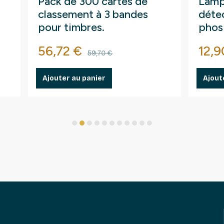
Pack de 300 cartes de
Lamp
classement à 3 bandes
détec
pour timbres.
phos
fluo
Prix
Prix de base
Prix
56,72 €
12,9
59,70 €
Ajouter au panier
Ajout
1
2
3
4
5
6
7
8
9
10
11