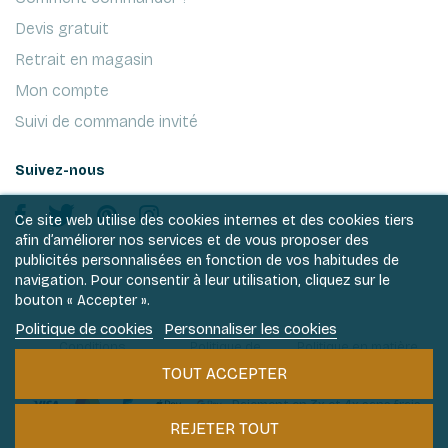
Devis gratuit
Retrait en magasin
Mon compte
Suivi de commande invité
Suivez-nous
Ce site web utilise des cookies internes et des cookies tiers
afin d’améliorer nos services et de vous proposer des
publicités personnalisées en fonction de vos habitudes de
navigation. Pour consentir à leur utilisation, cliquez sur le
bouton « Accepter ».
Politique de cookies
Personnaliser les cookies
Conditions
Politique de
Politique en matière
générales de ventes
vie privée
de cookies
TOUT ACCEPTER
Paiement en 3x et 4x sans frais
REJETER TOUT
Philantologie 2026 © Tous droits réservés.