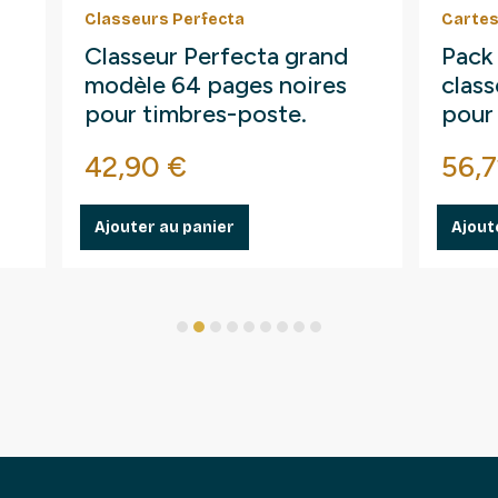
Classeurs Perfecta
Cartes
Classeur Perfecta grand
Pack
modèle 64 pages noires
clas
pour timbres-poste.
pour
Prix
Prix
42,90 €
56,7
Ajouter au panier
Ajout
1
2
3
4
5
6
7
8
9