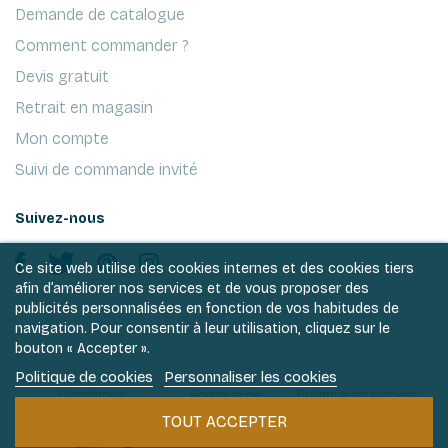
Demande de catalogue
Comment commander ?
Devis gratuit
Retrait en magasin
Mon compte
Suivi de commande invité
Suivez-nous
Ce site web utilise des cookies internes et des cookies tiers
afin d’améliorer nos services et de vous proposer des
publicités personnalisées en fonction de vos habitudes de
navigation. Pour consentir à leur utilisation, cliquez sur le
bouton « Accepter ».
Politique de cookies
Personnaliser les cookies
Conditions
Politique de
Politique en matière
générales de ventes
vie privée
de cookies
TOUT ACCEPTER