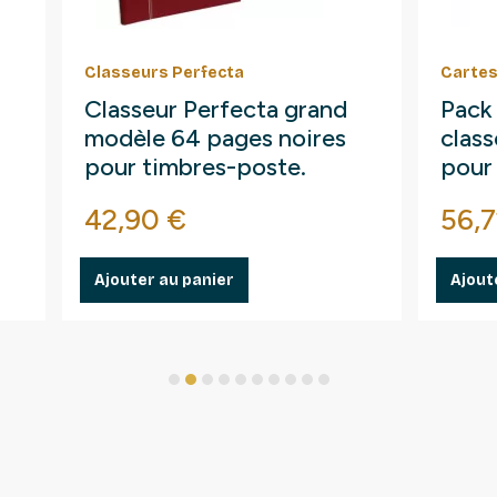
Classeurs Perfecta
Cartes
Classeur Perfecta grand
Pack
modèle 64 pages noires
clas
pour timbres-poste.
pour
Prix
Prix
42,90 €
56,7
Ajouter au panier
Ajout
1
2
3
4
5
6
7
8
9
10