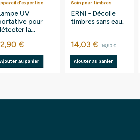
ppareil d'expertise
Soin pour timbres
Lampe UV
ERNI - Décolle
portative pour
timbres sans eau.
détecter la
phosphorescence,
Prix
Prix
Prix de ba
12,90 €
14,03 €
fluorescences.
16,50 €
Ajouter au panier
Ajouter au panier