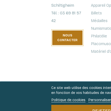
Schiltigheim
Appareil O
Tél. : 03 69 81 57
Billets
42
Médailles
Numismati
NOUS
Philatélie
CONTACTER
Placomusop
Matériel d
Ce site web utilise des cookies inte
en fonction de vos habitudes de navig
Politique de cookies
Personnaliser
Philantologie 2026 © Tous droits
réservés.