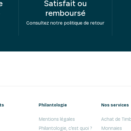
e
Satisfait ou
remboursé
e
Consultez notre politique de retour
ts
Philantologie
Nos services
Mentions légales
Achat de Timb
Philantologie, c'est quoi ?
Monnaies