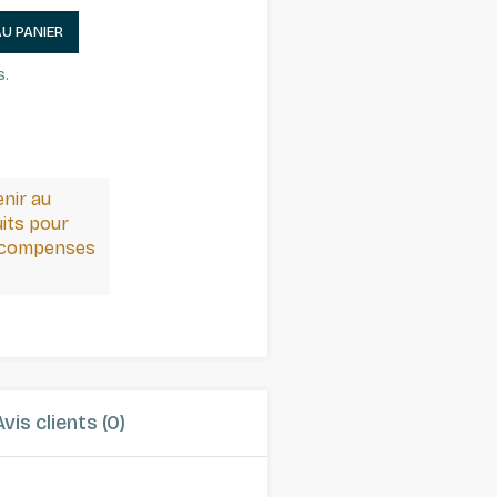
AU PANIER
s.
enir au
its pour
récompenses
Avis clients (0)