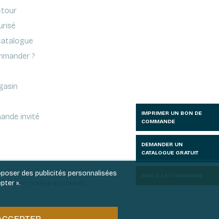
etour
urisé
atalogue
mander ?
gasin
IMPRIMER UN BON DE
ande invité
COMMANDE
DEMANDER UN
CATALOGUE GRATUIT
roposer des publicités personnalisées
AIDE À LA COMMANDE
pter ».
litique en matière de cookies