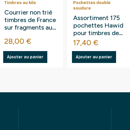
Timbres au kilo
Pochettes double
soudure
Courrier non trié
Assortiment 175
timbres de France
pochettes Hawid
sur fragments au
pour timbres de
kilo.
se
Prix
28,00 €
France.
Prix
17,40 €
Ajouter au panier
Ajouter au panier