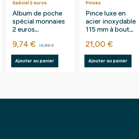
Spécial 2 euros
Pinces
Album de poche
Pince luxe en
spécial monnaies
acier inoxydable
2 euros
115 mm à bout
commémoratives.
arrondi droit.
Prix
Prix de base
Prix
9,74 €
21,00 €
14,99 €
Ajouter au panier
Ajouter au panier