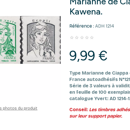
Marianne de Ci
Kawena.
Référence :
ADH 1214





9,99 €
Type Marianne de Ciappa
France autoadhésifs N°121
Série de
3 valeurs à vali
en feuille de 100 exemplai
catalogue Yvert: AD 1214-
es photos du produit
Conseil:
Les timbres adhés
sur leur support papier.