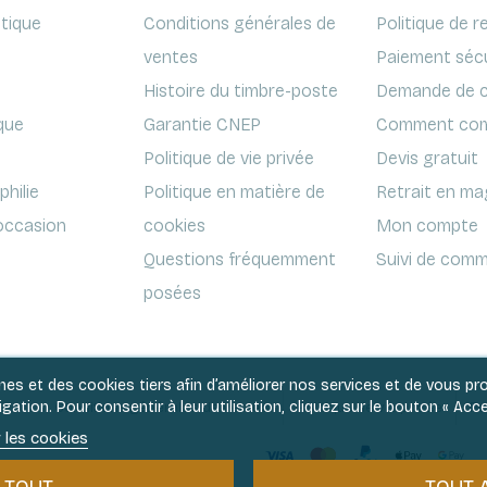
ptique
Conditions générales de
Politique de r
ventes
Paiement séc
Histoire du timbre-poste
Demande de c
que
Garantie CNEP
Comment com
Politique de vie privée
Devis gratuit
hilie
Politique en matière de
Retrait en ma
'occasion
cookies
Mon compte
Questions fréquemment
Suivi de comm
posées
rnes et des cookies tiers afin d’améliorer nos services et de vous p
ation. Pour consentir à leur utilisation, cliquez sur le bouton « Acce
Conditions générales de ventes
Politique de vie privée
Po
 les cookies
Paiement en 3x et 4x sans frais