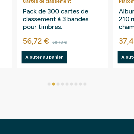
Cartes de classement
Placom
Pack de 300 cartes de
Albu
classement à 3 bandes
210 
pour timbres.
cham
Prix
Prix de base
Prix
56,72 €
37,4
59,70 €
Ajouter au panier
Ajout
1
2
3
4
5
6
7
8
9