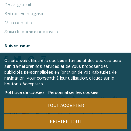
Devis gratuit
Retrait en magasin
Mon compte
Suivi de commande invité
Suivez-nous
Ce site web utilise des cookies internes et des cookies tiers
afin d’améliorer nos services et de vous proposer des
publicités personnalisées en fonction de vos habitudes de
navigation. Pour consentir à leur utilisation, cliquez sur le
bouton « Accepter ».
Politique de cookies
Personnaliser les cookies
Conditions
Politique de
Politique en matière
générales de ventes
vie privée
de cookies
TOUT ACCEPTER
Paiement en 3x et 4x sans frais
REJETER TOUT
Philantologie 2026 © Tous droits réservés.