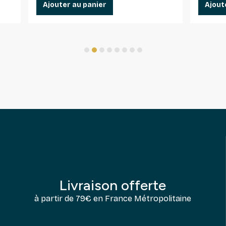
Ajouter au panier
Ajout
1
2
3
4
5
6
7
8
Livraison offerte
à partir de 79€ en France Métropolitaine