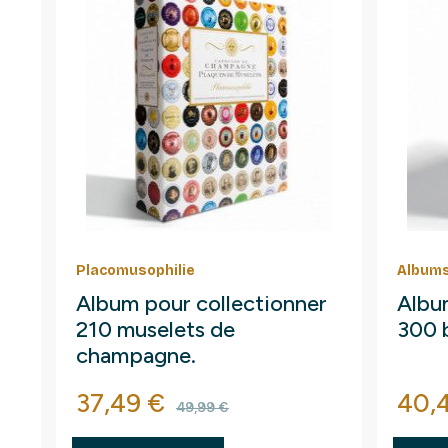
Placomusophilie
Albums
Album pour collectionner
Album
210 muselets de
300 b
champagne.
Prix
Prix de base
Prix
37,49 €
40,
49,99 €