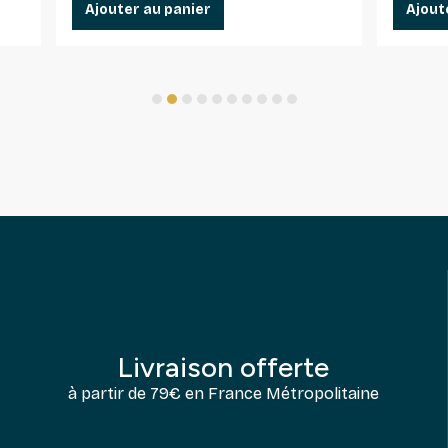
Ajouter au panier
Ajout
1
2
3
4
5
6
7
8
9
10
Livraison offerte
à partir de 79€ en France Métropolitaine