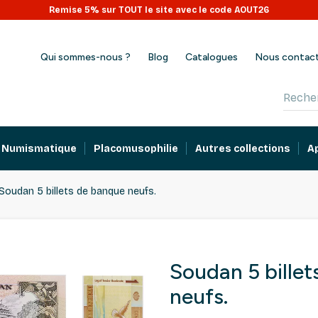
Remise 5% sur TOUT le site avec le code AOUT26
Qui sommes-nous ?
Blog
Catalogues
Nous contac
Numismatique
Placomusophilie
Autres collections
A
Soudan 5 billets de banque neufs.
Soudan 5 bille
neufs.