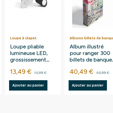
Loupe à clapet
Albums billets de banq
Loupe pliable
Album illustré
lumineuse LED,
pour ranger 300
grossissement
billets de banque
10x.
Prix
Prix de base
Prix
Prix 
13,49 €
40,49 €
14,99 €
44,99 €
Ajouter au panier
Ajouter au panier