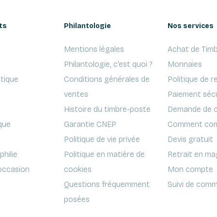
ts
Philantologie
Nos services
Mentions légales
Achat de Timb
Philantologie, c'est quoi ?
Monnaies
ptique
Conditions générales de
Politique de r
ventes
Paiement séc
Histoire du timbre-poste
Demande de c
que
Garantie CNEP
Comment com
Politique de vie privée
Devis gratuit
hilie
Politique en matière de
Retrait en ma
'occasion
cookies
Mon compte
Questions fréquemment
Suivi de comm
posées