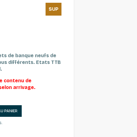
SUP
lets de banque neufs de
ous différents.
Etats TTB
.
le contenu de
selon arrivage.
AU PANIER
s.