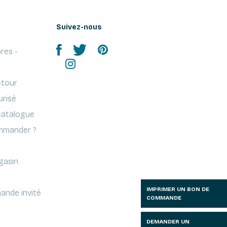
Suivez-nous
res -
etour
urisé
atalogue
mander ?
gasin
IMPRIMER UN BON DE
ande invité
COMMANDE
DEMANDER UN