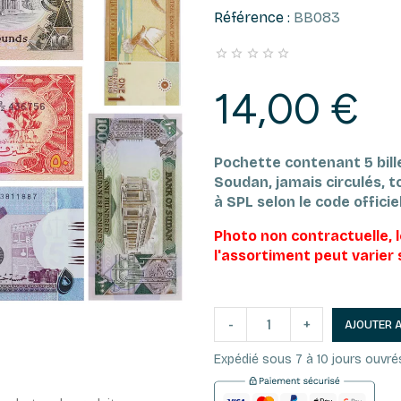
Référence :
BB083





14,00 €
Pochette contenant 5 bil
Soudan,
jamais circulés, t
à SPL selon le code officiel
Photo non contractuelle, 
l'assortiment peut varier 
-
+
AJOUTER 
Expédié sous 7 à 10 jours ouvré