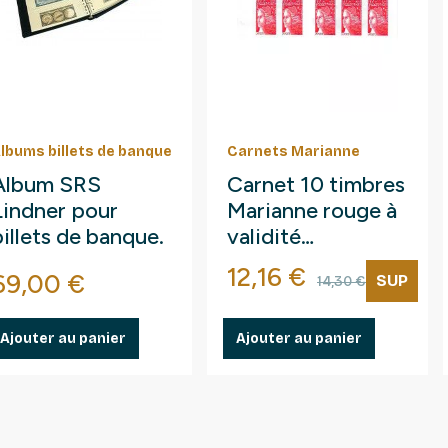
lbums billets de banque
Carnets Marianne
Album SRS
Carnet 10 timbres
Lindner pour
Marianne rouge à
billets de banque.
validité
permanente.
Prix
Prix de bas
12,16 €
Prix
69,00 €
SUP
14,30 €
Ajouter au panier
Ajouter au panier