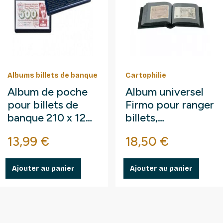
Albums billets de banque
Cartophilie
Album de poche
Album universel
pour billets de
Firmo pour ranger
banque 210 x 125
billets,
mm.
enveloppes,
e
Prix
Prix
13,99 €
18,50 €
cartes, photos.
Ajouter au panier
Ajouter au panier