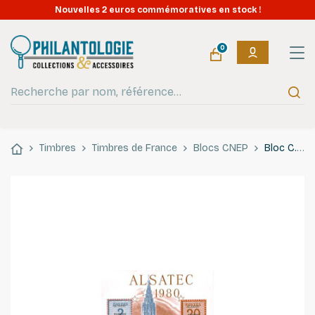
Nouvelles 2 euros commémoratives en stock !
0
Timbres
Timbres de France
Blocs CNEP
Bloc C.N.E.P. N°1 Alsatec 1980 neuf**.