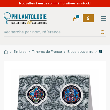
Nouvelles 2 euros commémoratives en stock !
0
Timbres
Timbres de France
Blocs souvenirs
Bloc souvenir N°78 Notre dame de Paris neuf**.