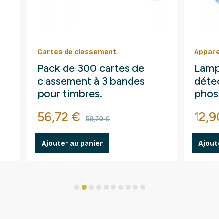
Cartes de classement
Appare
Pack de 300 cartes de
Lamp
classement à 3 bandes
détec
pour timbres.
phos
fluo
Prix
Prix de base
Prix
56,72 €
12,9
59,70 €
Ajouter au panier
Ajout
1
2
3
4
5
6
7
8
9
10