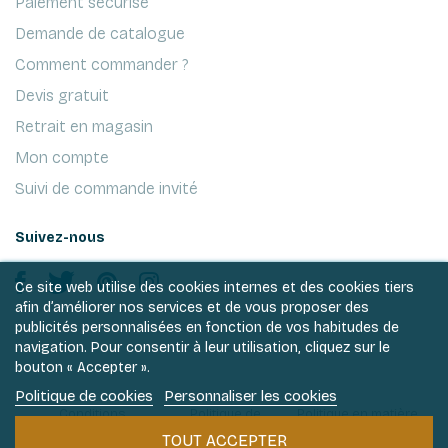
Paiement sécurisé
Demande de catalogue
Comment commander ?
Devis gratuit
Retrait en magasin
Mon compte
Suivi de commande invité
Suivez-nous
Ce site web utilise des cookies internes et des cookies tiers
afin d’améliorer nos services et de vous proposer des
publicités personnalisées en fonction de vos habitudes de
navigation. Pour consentir à leur utilisation, cliquez sur le
bouton « Accepter ».
Politique de cookies
Personnaliser les cookies
Conditions
Politique de
Politique en matière
générales de ventes
vie privée
de cookies
TOUT ACCEPTER