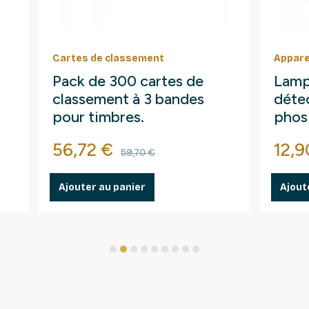
Cartes de classement
Appare
Pack de 300 cartes de
Lamp
classement à 3 bandes
détec
pour timbres.
phos
fluo
Prix
Prix de base
Prix
56,72 €
12,9
59,70 €
Ajouter au panier
Ajout
1
2
3
4
5
6
7
8
9