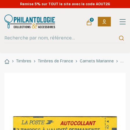
Remise 5% sur TOUT le site avec le code AOUT26
0
Timbres
Timbres de France
Carnets Marianne
Carn