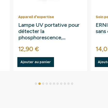
Appareil d'expertise
Soin p
Lampe UV portative pour
ERNI 
détecter la
sans 
phosphorescence,
fluorescences.
Prix
Prix
12,90 €
14,0
Ajouter au panier
Ajout
1
2
3
4
5
6
7
8
9
10
11