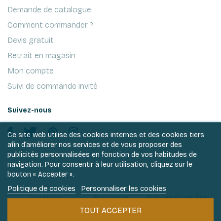
Demande de catalogue
Comment commander ?
Devis gratuit
Retrait en magasin
Mon compte
Suivi de commande invité
Suivez-nous
Ce site web utilise des cookies internes et des cookies tiers
afin d’améliorer nos services et de vous proposer des
publicités personnalisées en fonction de vos habitudes de
navigation. Pour consentir à leur utilisation, cliquez sur le
bouton « Accepter ».
Politique de cookies
Personnaliser les cookies
Conditions
Politique de
Politique en matière
générales de ventes
vie privée
de cookies
TOUT ACCEPTER