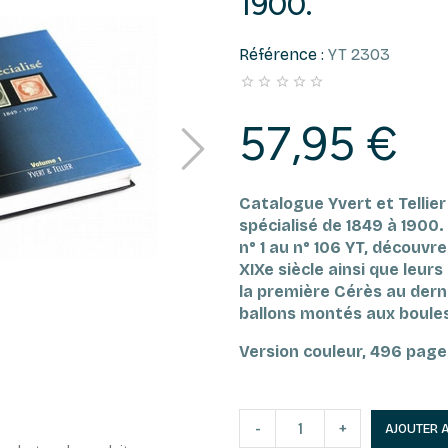
1900.
Référence :
YT 2303





57,95 €
Catalogue Yvert et Tellie
spécialisé de 1849 à 1900.
n° 1 au n° 106 YT, découvr
XIXe siècle ainsi que leur
la première Cérès au dern
ballons montés aux boule
Version couleur, 496 page
-
+
AJOUTER 