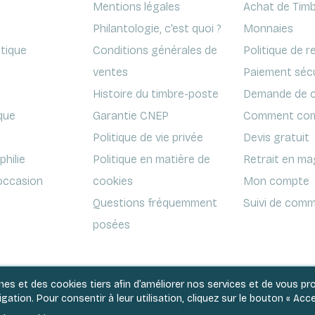
Mentions légales
Achat de Timb
Philantologie, c'est quoi ?
Monnaies
ptique
Conditions générales de
Politique de r
ventes
Paiement séc
Histoire du timbre-poste
Demande de c
que
Garantie CNEP
Comment com
Politique de vie privée
Devis gratuit
hilie
Politique en matière de
Retrait en ma
'occasion
cookies
Mon compte
Questions fréquemment
Suivi de comm
posées
rnes et des cookies tiers afin d’améliorer nos services et de vous p
ation. Pour consentir à leur utilisation, cliquez sur le bouton « Acce
Conditions générales de ventes
Politique de vie privée
Po