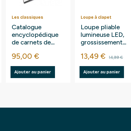
Les classiques
Loupe à clapet
Catalogue
Loupe pliable
encyclopédique
lumineuse LED,
de carnets de
grossissement
France volume 2.
10x.
base
Prix
Prix
Prix d
95,00 €
13,49 €
(1926 à 1932)
14,99 €
Ajouter au panier
Ajouter au panier