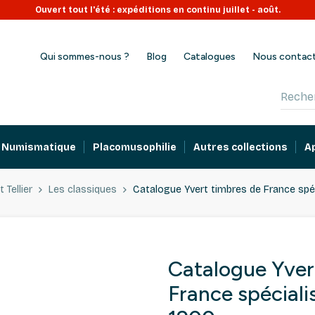
Nouvelles 2 euros commémoratives en stock !
Qui sommes-nous ?
Blog
Catalogues
Nous contac
Numismatique
Placomusophilie
Autres collections
A
 Tellier
Les classiques
Catalogue Yvert timbres de France spéc
Catalogue Yver
France spéciali