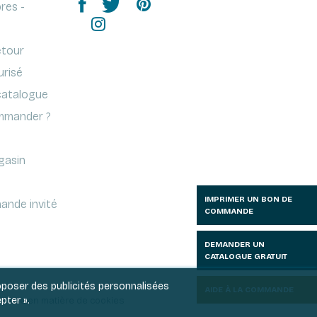
res -
etour
urisé
atalogue
mander ?
gasin
IMPRIMER UN BON DE
ande invité
COMMANDE
DEMANDER UN
CATALOGUE GRATUIT
roposer des publicités personnalisées
AIDE À LA COMMANDE
pter ».
litique en matière de cookies