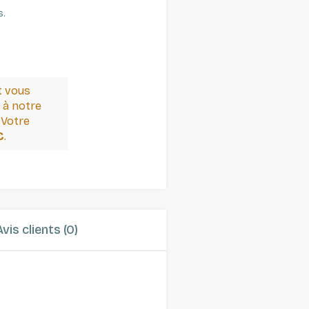
s.
t vous
 à notre
 Votre
€
.
Avis clients (0)