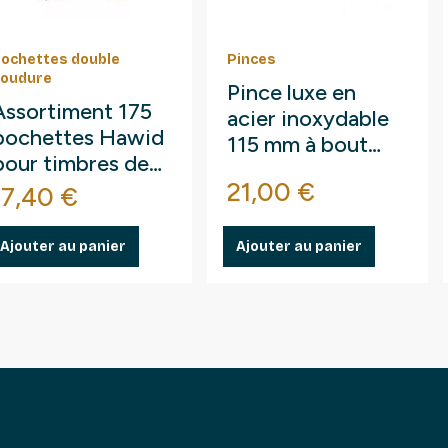
ochettes double
Pinces
oudure
Pince luxe en
Assortiment 175
acier inoxydable
pochettes Hawid
115 mm à bout
pour timbres de
arrondi droit.
Prix
France.
21,00 €
Prix
17,40 €
Ajouter au panier
Ajouter au panier