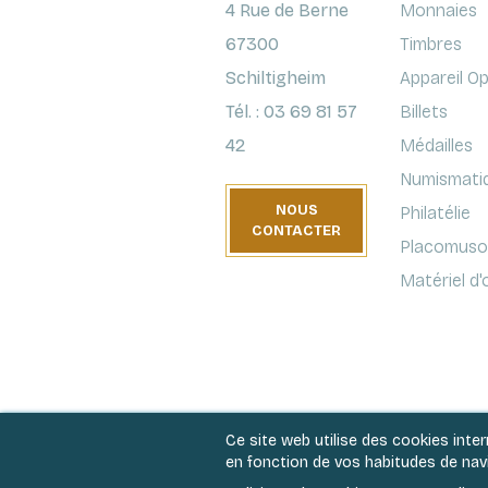
4 Rue de Berne
Monnaies
67300
Timbres
Schiltigheim
Appareil O
Tél. : 03 69 81 57
Billets
42
Médailles
Numismati
NOUS
Philatélie
CONTACTER
Placomusop
Matériel d
Ce site web utilise des cookies inte
en fonction de vos habitudes de navig