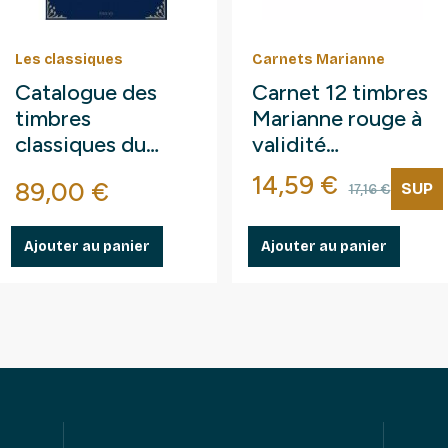
Les classiques
Carnets Marianne
Catalogue des
Carnet 12 timbres
timbres
Marianne rouge à
classiques du
validité
monde 1840-
permanente.
Prix
Prix de 
14,59 €
Prix
89,00 €
SUP
17,16 €
1940.
Ajouter au panier
Ajouter au panier