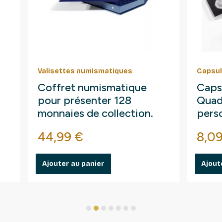
Valisettes numismatiques
Capsul
Coffret numismatique
Caps
pour présenter 128
Quad
monnaies de collection.
pers
Prix
Prix
44,99 €
8,0
Ajouter au panier
Ajout
1
2
3
4
5
6
7