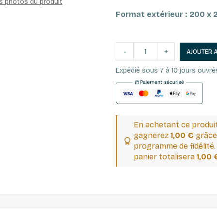
es photos du produit
Format extérieur : 200 x
-
+
AJOUTER 
Expédié sous 7 à 10 jours ouvré
En achetant ce produi
gagnerez
1,00 €
grâce
programme de fidélité.
panier totalisera
1,00 