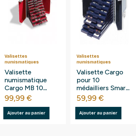
Valisettes
Valisettes
numismatiques
numismatiques
Valisette
Valisette Cargo
numismatique
pour 10
Cargo MB 10
médailliers Smart
e
Leuchtturm.
Leuchtturm.
Prix
Prix
99,99 €
59,99 €
Ajouter au panier
Ajouter au panier