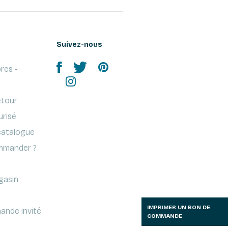
Suivez-nous
res -
etour
urisé
atalogue
mander ?
gasin
IMPRIMER UN BON DE
ande invité
COMMANDE