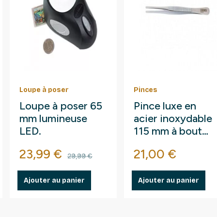
Loupe à poser
Pinces
Loupe à poser 65
Pince luxe en
mm lumineuse
acier inoxydable
LED.
115 mm à bout
arrondi droit.
Prix
Prix de base
Prix
23,99 €
21,00 €
29,99 €
Ajouter au panier
Ajouter au panier