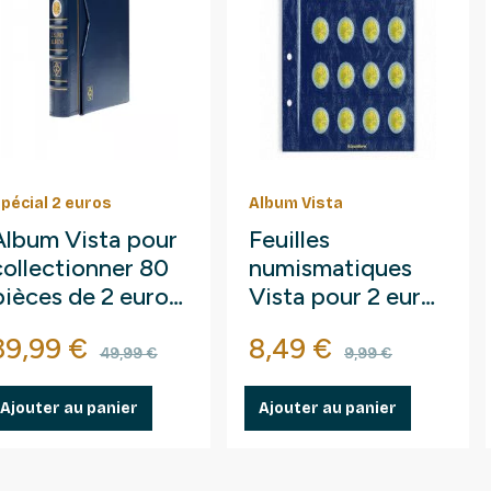
pécial 2 euros
Album Vista
Album Vista pour
Feuilles
collectionner 80
numismatiques
pièces de 2 euros
Vista pour 2 euros
commémoratives.
commémoratives.
Prix
Prix de base
Prix
Prix de bas
39,99 €
8,49 €
49,99 €
9,99 €
Ajouter au panier
Ajouter au panier