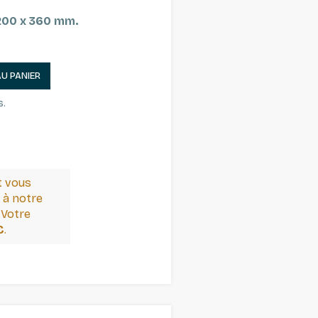
 200 x 360 mm.
AU PANIER
s.
t vous
 à notre
 Votre
€
.