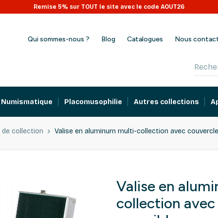
OUVERT tout l'été : expéditions en continu pendant les vacances !
Remise 5% sur TOUT le site avec le code AOUT26
Qui sommes-nous ?
Blog
Catalogues
Nous contac
Numismatique
Placomusophilie
Autres collections
A
 de collection
Valise en aluminum multi-collection avec couvercle
Valise en alum
collection avec