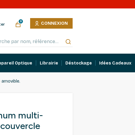
0
CONNEXION
ter
ppareil Optique
Librairie
Déstockage
Idées Cadeaux
 amovible.
inum multi-
 couvercle