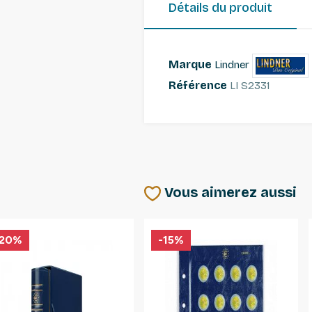
Détails du produit
Marque
Lindner
Référence
LI S2331
Vous aimerez aussi
-20%
-15%