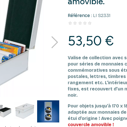
amovible.
Référence :
LI S2331





53,50 €
Valise de collection avec 
pour séries de monnaies 
commémoratives sous étui
postales, lettres, timbres
rangement etc.
L’intérie
fixes, est recouvert d’un 
noir.
Pour objets jusqu’à 170 x
adaptée aux monnaies de 
étui d’origine !
Avec poign
couvercle amovible !