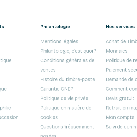
ts
Philantologie
Nos services
Mentions légales
Achat de Timb
Philantologie, c'est quoi ?
Monnaies
ptique
Conditions générales de
Politique de r
ventes
Paiement séc
Histoire du timbre-poste
Demande de c
que
Garantie CNEP
Comment com
Politique de vie privée
Devis gratuit
hilie
Politique en matière de
Retrait en ma
'occasion
cookies
Mon compte
Questions fréquemment
Suivi de comm
posées