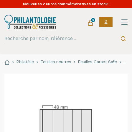
Nouvelles 2 euros commémoratives en stock !
0
Philatélie
Feuilles neutres
Feuilles Garant Safe
Feui