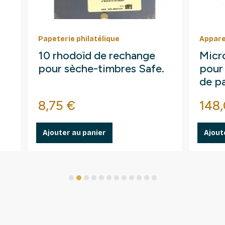
Papeterie philatélique
Appare
10 rhodoïd de rechange
Micr
pour sèche-timbres Safe.
pour 
de pa
Prix
Prix
8,75 €
148
Ajouter au panier
Ajout
1
2
3
4
5
6
7
8
9
10
11
12