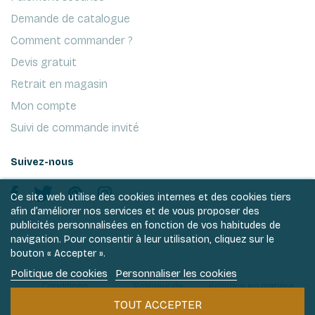
Demande de catalogue
Comment commander ?
Devis gratuit
Retrait en magasin
Mon compte
Suivi de commande invité
Suivez-nous
Ce site web utilise des cookies internes et des cookies tiers
afin d’améliorer nos services et de vous proposer des
publicités personnalisées en fonction de vos habitudes de
navigation. Pour consentir à leur utilisation, cliquez sur le
bouton « Accepter ».
Politique de cookies
Personnaliser les cookies
Conditions
Politique de
Politique en matière
générales de ventes
vie privée
de cookies
TOUT ACCEPTER