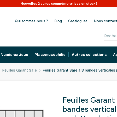
Ouvert tout l'été : expéditions en continu juillet - août.
Nouvelles 2 euros commémoratives en stock !
Qui sommes-nous ?
Blog
Catalogues
Nous contac
Numismatique
Placomusophilie
Autres collections
A
Feuilles Garant Safe
Feuilles Garant Safe à 8 bandes verticales 
Feuilles Garant
bandes vertica