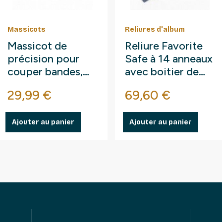
Massicots
Reliures d'album
Massicot de
Reliure Favorite
précision pour
Safe à 14 anneaux
couper bandes,
avec boitier de
films, photos,
protection.
Prix
Prix
29,99 €
69,60 €
papier.
Ajouter au panier
Ajouter au panier