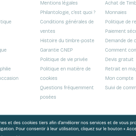
Mentions légales
Achat de Timb
Philantologie, c'est quoi ?
Monnaies
ptique
Conditions générales de
Politique de r
ventes
Paiement séc
Histoire du timbre-poste
Demande de c
que
Garantie CNEP
Comment com
Politique de vie privée
Devis gratuit
hilie
Politique en matière de
Retrait en ma
'occasion
cookies
Mon compte
Questions fréquemment
Suivi de comm
posées
rnes et des cookies tiers afin d’améliorer nos services et de vous p
ation. Pour consentir à leur utilisation, cliquez sur le bouton « Acce
Conditions générales de ventes
Politique de vie privée
Po