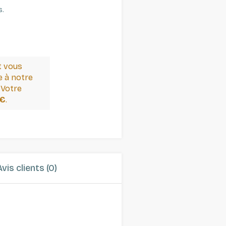
s.
t vous
 à notre
 Votre
 €
.
Avis clients (0)