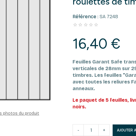
roulettes de ti
Référence :
SA 7248





16,40 €
Feuilles Garant Safe tra
verticales de 28mm sur 2
timbres.
Les feuilles "Ga
avec toutes les reliures F
anneaux.
Le paquet de 5 feuilles, li
noirs.
es photos du produit
-
+
AJOUTER 