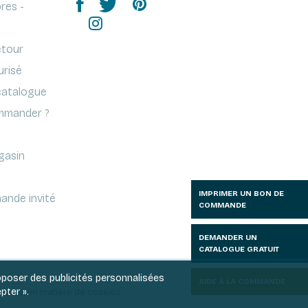
res -
etour
urisé
atalogue
mander ?
gasin
IMPRIMER UN BON DE
ande invité
COMMANDE
DEMANDER UN
CATALOGUE GRATUIT
roposer des publicités personnalisées
AIDE À LA COMMANDE
pter ».
litique en matière de cookies