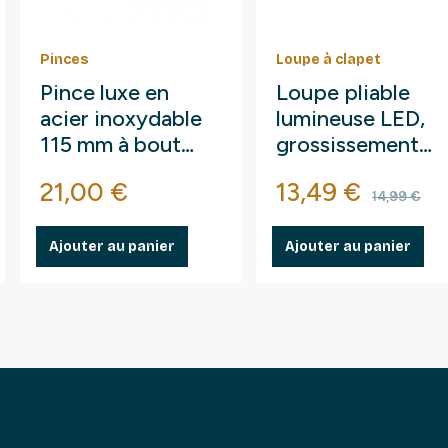
Pinces
Loupe à clapet
Pince luxe en
Loupe pliable
acier inoxydable
lumineuse LED,
115 mm à bout
grossissement
arrondi droit.
10x.
Prix
Prix
Prix d
21,00 €
13,49 €
14,99 €
Ajouter au panier
Ajouter au panier