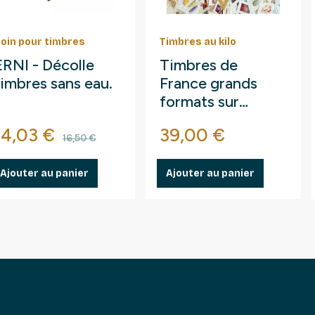
oin pour timbres
Timbres au kilo
ERNI - Décolle
Timbres de
timbres sans eau.
France grands
formats sur
fragments au kilo.
Prix
Prix de base
Prix
14,03 €
39,00 €
16,50 €
Ajouter au panier
Ajouter au panier