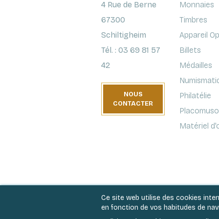
4 Rue de Berne
Monnaies
67300
Timbres
Schiltigheim
Appareil O
Tél. : 03 69 81 57
Billets
42
Médailles
Numismati
NOUS
Philatélie
CONTACTER
Placomusop
Matériel d
Ce site web utilise des cookies inte
en fonction de vos habitudes de navig