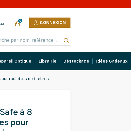
0
CONNEXION
ter
ppareil Optique
Librairie
Déstockage
Idées Cadeaux
pour roulettes de timbres.
 Safe à 8
les pour