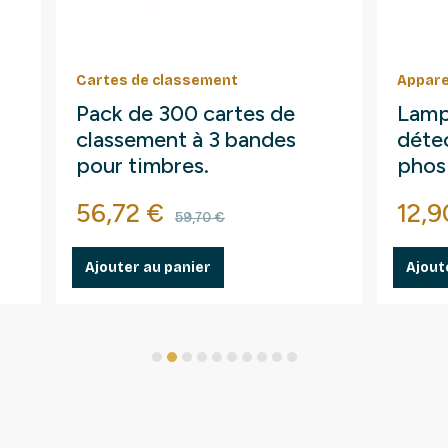
Cartes de classement
Appare
Pack de 300 cartes de
Lamp
classement à 3 bandes
détec
pour timbres.
phos
fluo
Prix
Prix de base
Prix
56,72 €
12,9
59,70 €
Ajouter au panier
Ajout
1
2
3
4
5
6
7
8
9
10