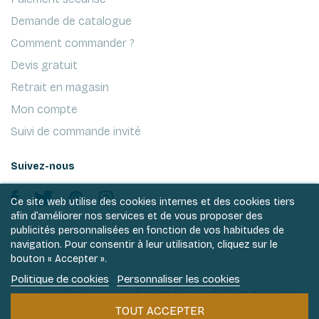
Demande de catalogue
Comment commander ?
Devis gratuit
Retrait en magasin
Mon compte
Suivi de commande invité
Suivez-nous
Ce site web utilise des cookies internes et des cookies tiers
afin d’améliorer nos services et de vous proposer des
publicités personnalisées en fonction de vos habitudes de
navigation. Pour consentir à leur utilisation, cliquez sur le
bouton « Accepter ».
Politique de cookies
Personnaliser les cookies
Conditions
Politique de
Politique en matière
générales de ventes
vie privée
de cookies
TOUT ACCEPTER