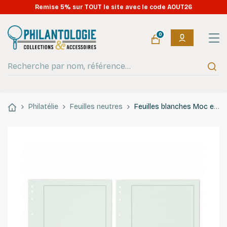
Remise 5% sur TOUT le site avec le code AOUT26
0
Philatélie
Feuilles neutres
Feuilles blanches Moc encadrement extérieur noir.