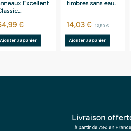
anneaux Excellent
timbres sans eau.
Classic
Leuchtturm avec
Prix
Prix
Prix de ba
64,99 €
14,03 €
étui de
16,50 €
protection.
Ajouter au panier
Ajouter au panier
Livraison offert
à partir de 79€ en Franc