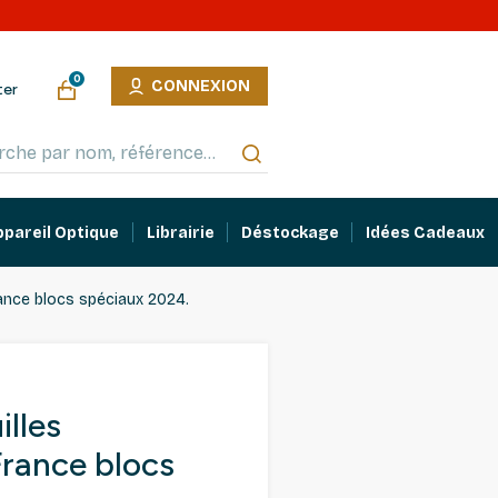
0
CONNEXION
ter
ppareil Optique
Librairie
Déstockage
Idées Cadeaux
ance blocs spéciaux 2024.
lles
rance blocs