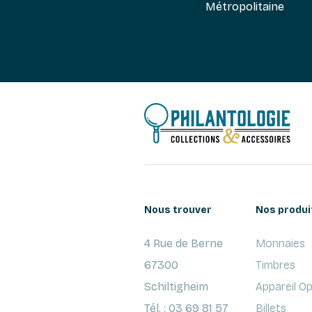
Métropolitaine
Nous trouver
Nos produi
4 Rue de Berne
Monnaies
67300
Timbres
Schiltigheim
Appareil O
Tél. : 03 69 81 57
Billets