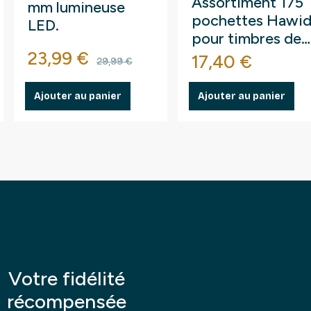
Assortiment 175
mm lumineuse
pochettes Hawi
LED.
pour timbres de
Prix
Prix de base
23,99 €
France.
Prix
17,40 €
29,99 €
Ajouter au panier
Ajouter au panier
Votre fidélité
récompensée