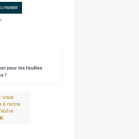
AU PANIER
s.
son pour les feuilles
 ⁠?
t vous
 à notre
 Votre
 €
.