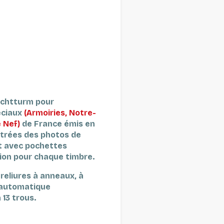
uchtturm pour
éciaux
(Armoiries, Notre-
 Nef)
de France émis en
ustrées des photos de
et avec pochettes
ion pour chaque timbre.
reliures à anneaux, à
s automatique
 13 trous.