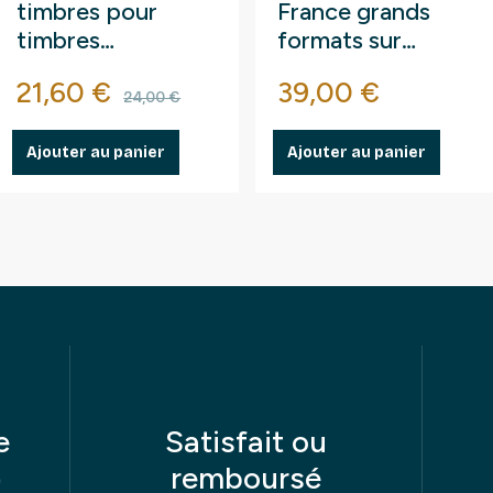
timbres pour
France grands
timbres
formats sur
autocollants.
fragments au kilo.
se
Prix
Prix de base
Prix
21,60 €
39,00 €
24,00 €
Ajouter au panier
Ajouter au panier
e
Satisfait ou
remboursé
e