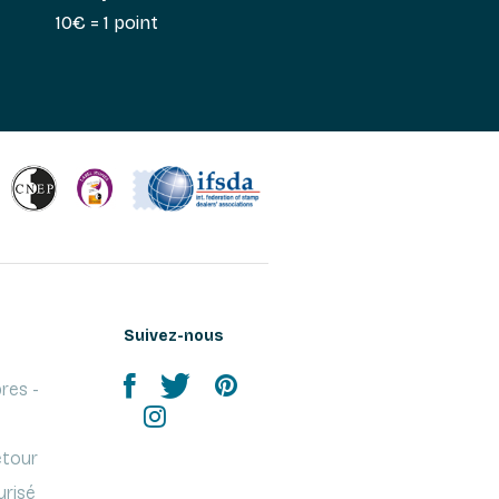
10€ = 1 point
Suivez-nous
res -
etour
urisé