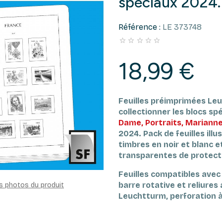
spéciaux 2024.
Référence :
LE 373748





18,99 €
Feuilles préimprimées Le
collectionner les blocs sp
Dame, Portraits, Marianne
2024
.
Pack de feuilles ill
timbres en noir et blanc 
transparentes de protect
Feuilles compatibles avec 
barre rotative et reliure
es photos du produit
Leuchtturm, perforation à