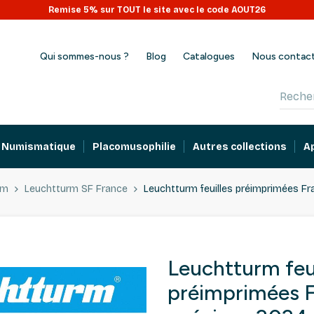
Remise 5% sur TOUT le site avec le code AOUT26
Qui sommes-nous ?
Blog
Catalogues
Nous contac
Numismatique
Placomusophilie
Autres collections
A
rm
Leuchtturm SF France
Leuchtturm feuilles préimprimées Fr
Leuchtturm feui
préimprimées F