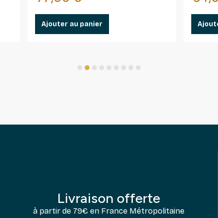
Ajouter au panier
Ajout
1
2
3
4
5
6
7
8
9
Livraison offerte
à partir de 79€ en France Métropolitaine