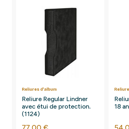
Reliures d'album
Reliur
Reliure Regular Lindner
Reliu
avec étui de protection.
18 an
(1124)
Prix
Prix
77,00 €
54,