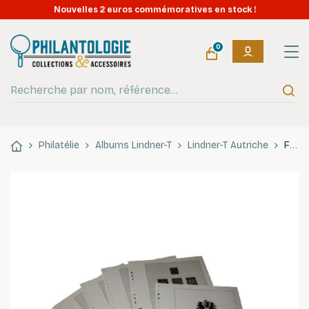
Nouvelles 2 euros commémoratives en stock !
0
Philatélie
Albums Lindner-T
Lindner-T Autriche
Feuilles préimprimées Lindner-T Autriche 1968-1974.