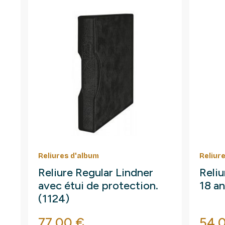
Reliures d'album
Reliur
Reliure Regular Lindner
Reliu
avec étui de protection.
18 an
(1124)
Prix
Prix
77,00 €
54,