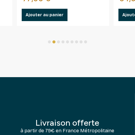
Ajouter au panier
Ajout
1
2
3
4
5
6
7
8
9
Livraison offerte
à partir de 79€ en France Métropolitaine