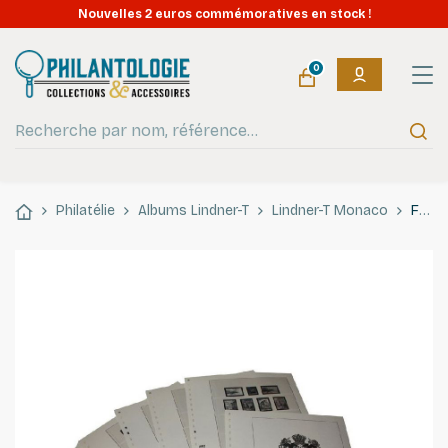
Nouvelles 2 euros commémoratives en stock !
0
Philatélie
Albums Lindner-T
Lindner-T Monaco
Feuilles préimprimées Lindner-T Monaco 1946-1959.