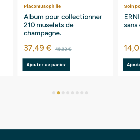
Placomusophilie
Soin p
Album pour collectionner
ERNI 
210 muselets de
sans 
champagne.
Prix
Prix de base
Prix
37,49 €
14,0
49,99 €
Ajouter au panier
Ajout
1
2
3
4
5
6
7
8