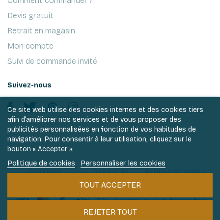
Comment commander ?
Devis gratuit
Retrait en magasin
Mon compte
Suivi de commande invité
Suivez-nous
Ce site web utilise des cookies internes et des cookies tiers
afin d’améliorer nos services et de vous proposer des
publicités personnalisées en fonction de vos habitudes de
navigation. Pour consentir à leur utilisation, cliquez sur le
bouton « Accepter ».
Politique de cookies
Personnaliser les cookies
Conditions
Politique de
Politique en matière
générales de ventes
vie privée
de cookies
TOUT ACCEPTER
Paiement en 3x et 4x sans frais
REJETER TOUT
Philantologie 2026 © Tous droits réservés.