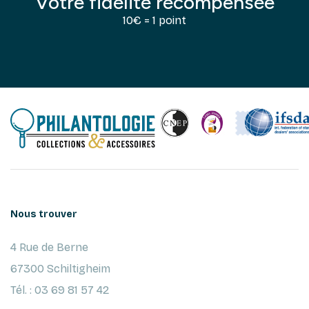
Votre fidélité récompensée
10€ = 1 point
Nous trouver
4 Rue de Berne
67300 Schiltigheim
Tél. : 03 69 81 57 42