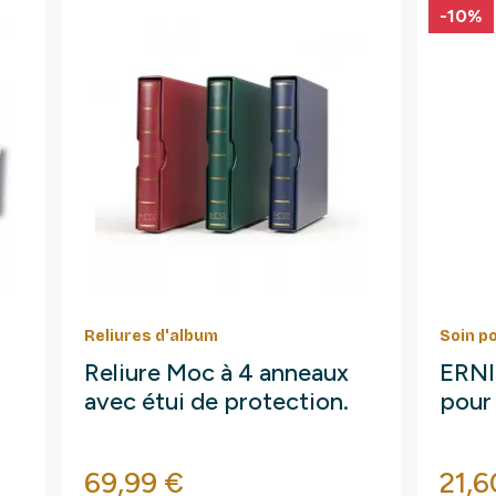
-10%
Reliures d'album
Soin p
Reliure Moc à 4 anneaux
ERNI 
avec étui de protection.
pour 
Prix
Prix
69,99 €
21,6