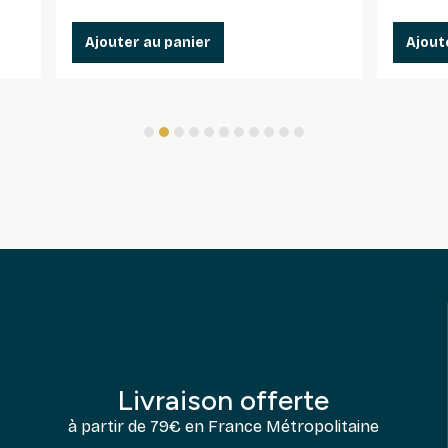
Ajouter au panier
Ajout
1
2
3
4
5
6
7
8
9
10
11
Livraison offerte
à partir de 79€ en France Métropolitaine