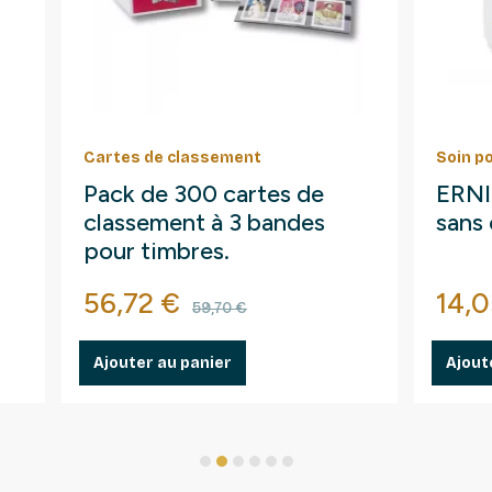
Cartes de classement
Soin p
Pack de 300 cartes de
ERNI 
classement à 3 bandes
sans 
pour timbres.
Prix
Prix de base
Prix
56,72 €
14,0
59,70 €
Ajouter au panier
Ajout
1
2
3
4
5
6