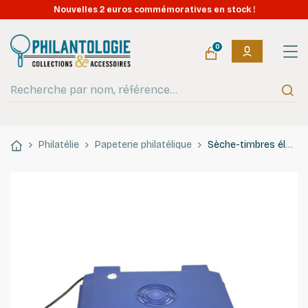
Nouvelles 2 euros commémoratives en stock !
0
Philatélie
Papeterie philatélique
Sèche-timbres électrique "Safe-Press".