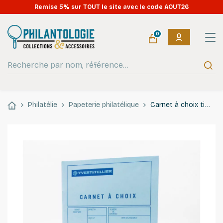
Remise 5% sur TOUT le site avec le code AOUT26
0
Philatélie
Papeterie philatélique
Carnet à choix timbres-poste pour négociants, clubs philatéliques.