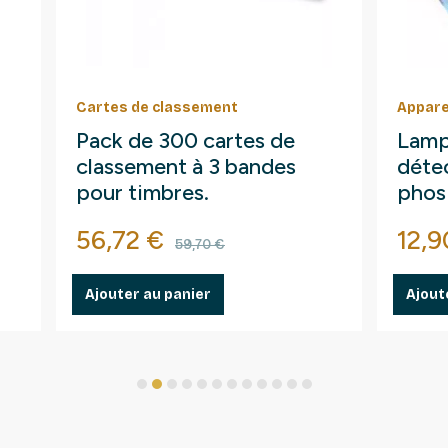
Cartes de classement
Appare
Pack de 300 cartes de
Lamp
classement à 3 bandes
détec
pour timbres.
phos
fluo
Prix
Prix de base
Prix
56,72 €
12,9
59,70 €
Ajouter au panier
Ajout
1
2
3
4
5
6
7
8
9
10
11
12