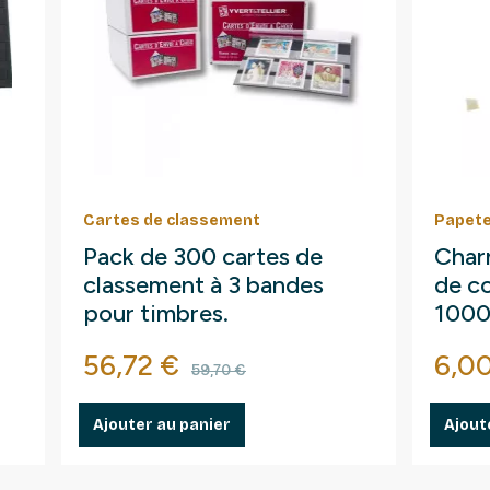
Cartes de classement
Papete
Pack de 300 cartes de
Char
classement à 3 bandes
de co
pour timbres.
1000
Prix
Prix de base
Prix
56,72 €
6,0
59,70 €
Ajouter au panier
Ajout