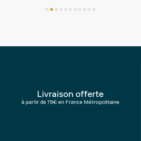
1
2
3
4
5
6
7
8
9
10
11
Livraison offerte
à partir de 79€ en France Métropolitaine