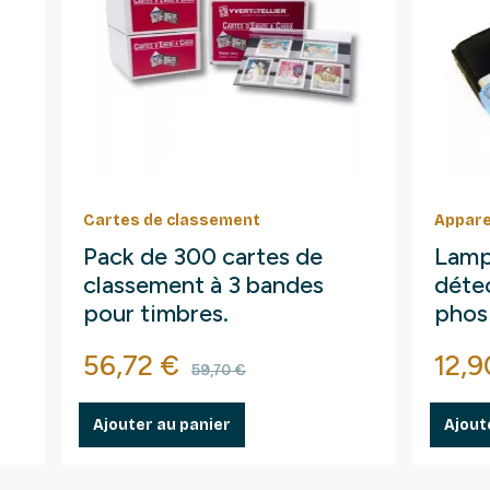
Cartes de classement
Appare
Pack de 300 cartes de
Lamp
classement à 3 bandes
détec
pour timbres.
phos
fluo
Prix
Prix de base
Prix
56,72 €
12,9
59,70 €
Ajouter au panier
Ajout