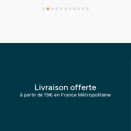
1
2
3
4
5
6
7
8
9
10
11
Livraison offerte
à partir de 79€ en France Métropolitaine