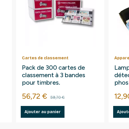
Cartes de classement
Appare
Pack de 300 cartes de
Lamp
classement à 3 bandes
détec
pour timbres.
phos
fluo
Prix
Prix de base
Prix
56,72 €
12,9
59,70 €
Ajouter au panier
Ajout