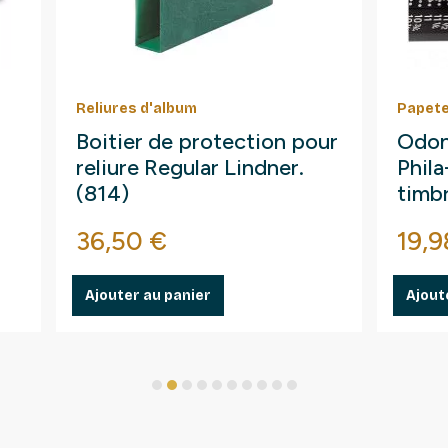
Reliures d'album
Papete
Boitier de protection pour
Odon
reliure Regular Lindner.
Phil
(814)
timb
Prix
Prix
36,50 €
19,9
Ajouter au panier
Ajout
1
2
3
4
5
6
7
8
9
10