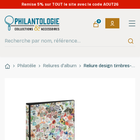
Remise 5% sur TOUT le site avec le code AOUT26
0
Philatélie
Reliures d'album
Reliure design timbres-poste à 18 anneaux Lindner.