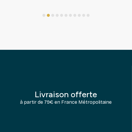
1
2
3
4
5
6
7
8
9
10
11
Livraison offerte
à partir de 79€ en France Métropolitaine