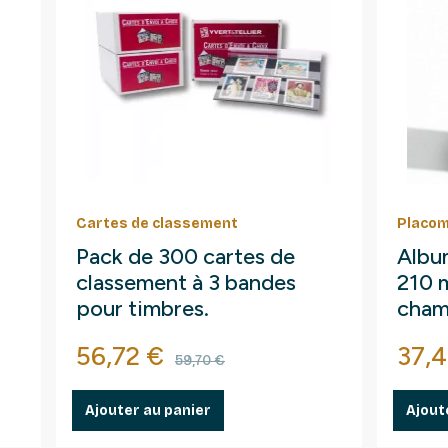
Cartes de classement
Placom
Pack de 300 cartes de
Albu
classement à 3 bandes
210 
pour timbres.
cham
Prix
Prix de base
Prix
56,72 €
37,4
59,70 €
Ajouter au panier
Ajout